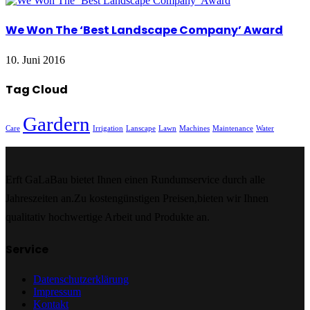
We Won The ‘Best Landscape Company’ Award
10. Juni 2016
Tag Cloud
Gardern
Care
Irrigation
Lanscape
Lawn
Machines
Maintenance
Water
Erft GaLaBau bietet Ihnen einen Rundumservice durch alle
Jahreszeiten an.Zu kostengünstigen Preisen,bieten wir Ihnen
qualitativ hochwertige Arbeit und Produkte an.
Service
Datenschutzerklärung
Impressum
Kontakt