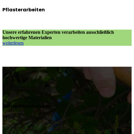
Pflasterarbeiten
Unsere erfahrenen Experten verarbeiten ausschließlich
hochwertige Materialien
weiterlesen
300
Zufriedene Kunden
15
+