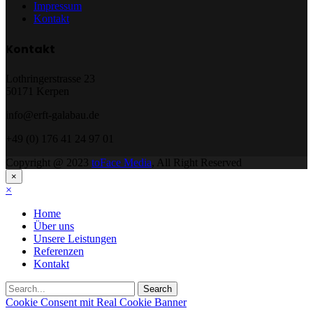
Impressum
Kontakt
Kontakt
Lothringerstrasse 23
50171 Kerpen
info@erft-galabau.de
+49 (0) 176 41 24 97 01
Copyright @ 2023
toFace Media
, All Right Reserved
×
×
Home
Über uns
Unsere Leistungen
Referenzen
Kontakt
Cookie Consent mit Real Cookie Banner