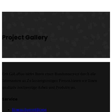
Project
Gallery
Erft GaLaBau bietet Ihnen einen Rundumservice durch alle
Jahreszeiten an.Zu kostengünstigen Preisen,bieten wir Ihnen
qualitativ hochwertige Arbeit und Produkte an.
Service
Datenschutzerklärung