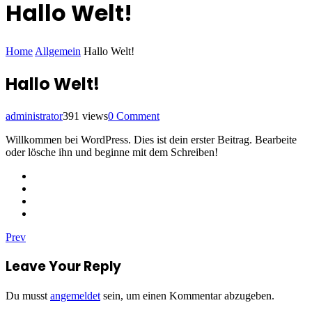
Hallo Welt!
Home
Allgemein
Hallo Welt!
Hallo Welt!
administrator
391 views
0 Comment
Willkommen bei WordPress. Dies ist dein erster Beitrag. Bearbeite
oder lösche ihn und beginne mit dem Schreiben!
Previous
Beitragsnavigation
Prev
Post
Leave Your
Reply
Du musst
angemeldet
sein, um einen Kommentar abzugeben.