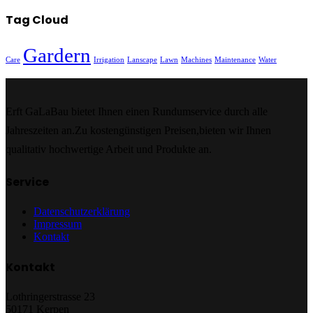
Tag Cloud
Gardern
Care
Irrigation
Lanscape
Lawn
Machines
Maintenance
Water
Erft GaLaBau bietet Ihnen einen Rundumservice durch alle
Jahreszeiten an.Zu kostengünstigen Preisen,bieten wir Ihnen
qualitativ hochwertige Arbeit und Produkte an.
Service
Datenschutzerklärung
Impressum
Kontakt
Kontakt
Lothringerstrasse 23
50171 Kerpen